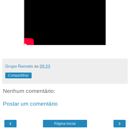
Grupo Ramatis
às
09:23
Compartilhar
Nenhum comentário:
Postar um comentário
‹
›
Página inicial