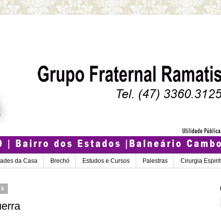
dades da Casa
Brechó
Estudos e Cursos
Palestras
Cirurgia Espiri
25
uerra