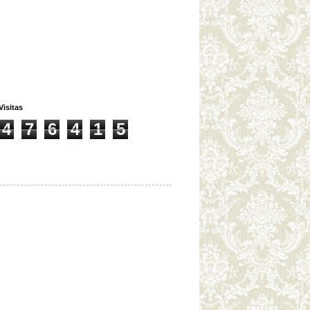
Visitas
4
7
6
4
1
5