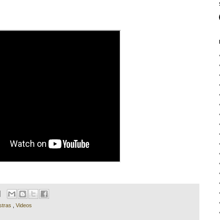
stras
,
Videos