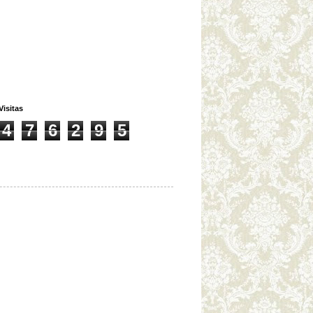
Visitas
4
7
6
2
9
5