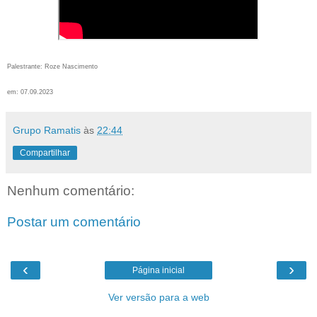
Palestrante: Roze Nascimento
em: 07.09.2023
Grupo Ramatis
às
22:44
Compartilhar
Nenhum comentário:
Postar um comentário
‹
›
Página inicial
Ver versão para a web