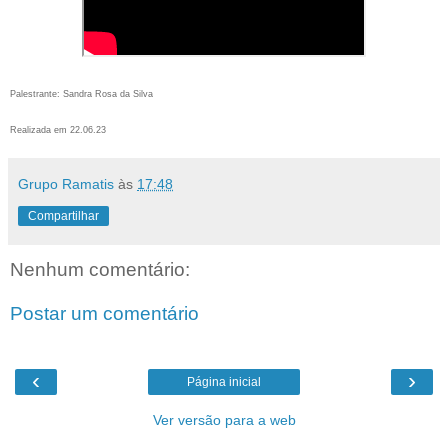
Palestrante: Sandra Rosa da Silva
Realizada em 22.06.23
Grupo Ramatis
às
17:48
Compartilhar
Nenhum comentário:
Postar um comentário
‹
›
Página inicial
Ver versão para a web