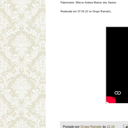
Palestrante: Márcia Andrea Mattos dos Santos
Realizada em 07.04.22 no Grupo Ramatís,
Postado por
Grupo Ramatis
às
21:19