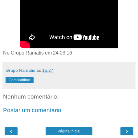
No Grupo Ramatís em 24.03.16
Grupo Ramatis
às
15:27
Compartilhar
Nenhum comentário:
Postar um comentário
‹
›
Página inicial