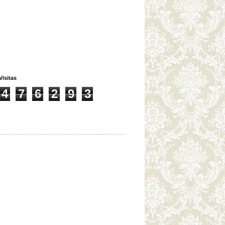
Visitas
4
7
6
2
9
3