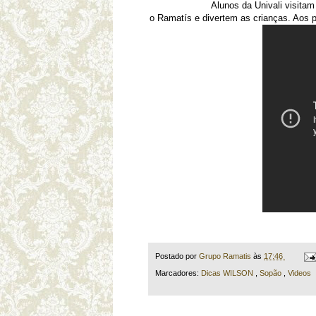
Alunos da Univali visita
o Ramatís e divertem as crianças. Ao
Postado por
Grupo Ramatis
às
17:46
Marcadores:
Dicas WILSON
,
Sopão
,
Videos