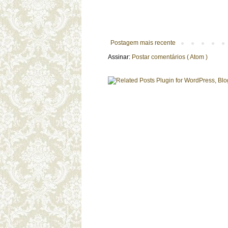
Postagem mais recente
Assinar:
Postar comentários ( Atom )